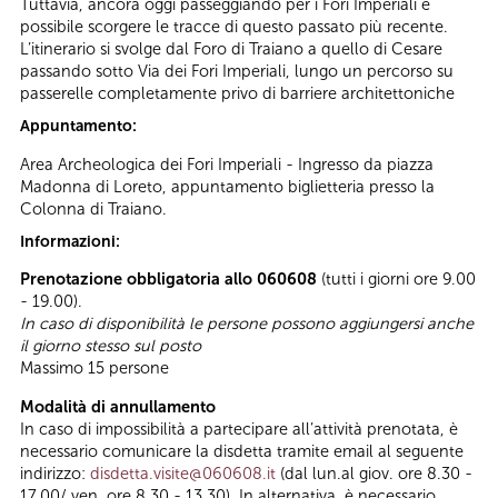
Tuttavia, ancora oggi passeggiando per i Fori Imperiali è
possibile scorgere le tracce di questo passato più recente.
L’itinerario si svolge dal Foro di Traiano a quello di Cesare
passando sotto Via dei Fori Imperiali, lungo un percorso su
passerelle completamente privo di barriere architettoniche
Appuntamento:
Area Archeologica dei Fori Imperiali - Ingresso da piazza
Madonna di Loreto, appuntamento biglietteria presso la
Colonna di Traiano.
Informazioni:
Prenotazione obbligatoria allo 060608
(tutti i giorni ore 9.00
- 19.00).
In caso di disponibilità le persone possono aggiungersi anche
il giorno stesso sul posto
Massimo 15 persone
Modalità di annullamento
In caso di impossibilità a partecipare all’attività prenotata, è
necessario comunicare la disdetta tramite email al seguente
indirizzo:
disdetta.visite@060608.it
(dal lun.al giov. ore 8.30 -
17.00/ ven. ore 8.30 - 13.30). In alternativa, è necessario