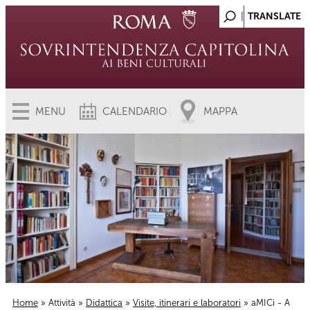
MENU
CALENDARIO
MAPPA
Home
»
Attività
»
Didattica
»
Visite, itinerari e laboratori
» aMICi - A