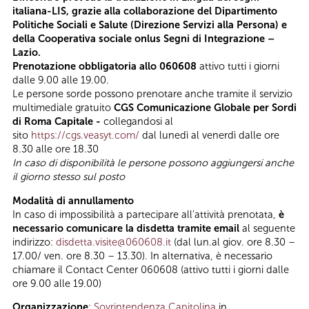
italiana-LIS, grazie alla collaborazione del Dipartimento
Politiche Sociali e Salute (Direzione Servizi alla Persona) e
della Cooperativa sociale onlus Segni di Integrazione –
Lazio.
Prenotazione obbligatoria allo 060608
attivo tutti i giorni
dalle 9.00 alle 19.00.
Le persone sorde possono prenotare anche tramite il servizio
multimediale gratuito
CGS Comunicazione Globale per Sordi
di Roma Capitale -
collegandosi al
sito
https://cgs.veasyt.com/
dal lunedì al venerdì dalle ore
8.30 alle ore 18.30
In caso di disponibilità le persone possono aggiungersi anche
il giorno stesso sul posto
Modalità di annullamento
In caso di impossibilità a partecipare all’attività prenotata,
è
necessario comunicare la disdetta tramite email
al seguente
indirizzo:
disdetta.visite@060608.it
(dal lun.al giov. ore 8.30 –
17.00/ ven. ore 8.30 – 13.30). In alternativa, è necessario
chiamare il Contact Center 060608 (attivo tutti i giorni dalle
ore 9.00 alle 19.00)
Organizzazione
:
Sovrintendenza Capitolina
in