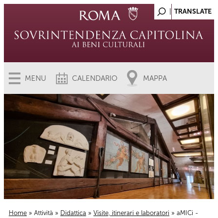
MENU
CALENDARIO
MAPPA
Home
»
Attività
»
Didattica
»
Visite, itinerari e laboratori
» aMICi -