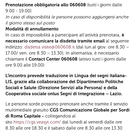
Prenotazione obbligatoria allo 060608
(tutti i giorni dalle
9.00 - 19.00).
In caso di disponibilità le persone possono aggiungersi anche
il giorno stesso sul posto
Modalità di annullamento
In caso di impossibilità a partecipare all’attività prenotata,
è
necessario comunicare la disdetta tramite email
al seguente
indirizzo:
disdetta.visite@060608.it
(dal lun.al giov. ore 8.30 –
17.00/ ven. ore 8.30 – 13.30). In alternativa, è necessario
chiamare il
Contact Center 060608
(attivo tutti i giorni dalle
ore 9.00 alle 19.00)
L’incontro prevede traduzione in Lingua dei segni italiana-
LIS, grazie alla collaborazione del Dipartimento Politiche
Sociali e Salute (Direzione Servizi alla Persona) e della
Cooperativa sociale onlus Segni di Integrazione – Lazio.
Le persone sorde possono prenotare anche tramite il servizio
multimediale gratuito
CGS Comunicazione Globale per Sordi
di Roma Capitale -
collegandosi al
sito
https://cgs.veasyt.com/
dal lunedì al venerdì dalle ore
8.30 alle ore 18.30 e il sabato dalle ore 8.30 alle ore 13.30