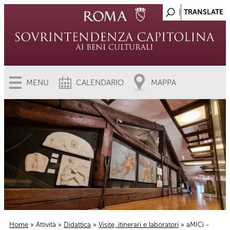
MENU
CALENDARIO
MAPPA
Home
»
Attività
»
Didattica
»
Visite, itinerari e laboratori
» aMICi -