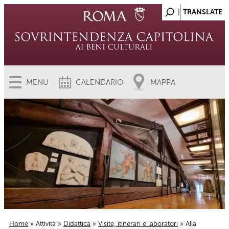
MENU
CALENDARIO
MAPPA
Home
»
Attività
»
Didattica
»
Visite, itinerari e laboratori
» Alla