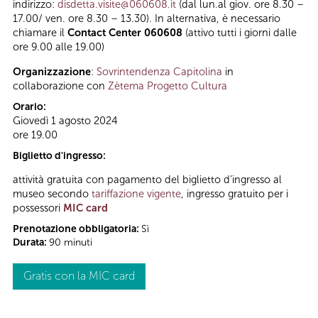
indirizzo:
disdetta.visite@060608.it
(dal lun.al giov. ore 8.30 –
17.00/ ven. ore 8.30 – 13.30). In alternativa, è necessario
chiamare il
Contact Center 060608
(attivo tutti i giorni dalle
ore 9.00 alle 19.00)
Organizzazione
:
Sovrintendenza Capitolina
in
collaborazione con
Zètema Progetto Cultura
Orario:
Giovedì 1 agosto 2024
ore 19.00
Biglietto d'ingresso:
attività gratuita con pagamento del biglietto d’ingresso al
museo secondo
tariffazione vigente
, ingresso gratuito per i
possessori
MIC card
Prenotazione obbligatoria:
Sì
Durata:
90 minuti
Gratis con la MIC card