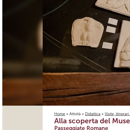
Home
»
Attività
»
Didattica
»
Visite, itinerar
Alla scoperta del Muse
Tu sei qui
Passeggiate Romane