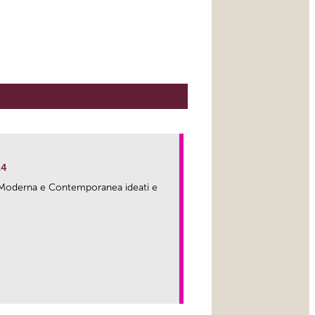
24
ma Moderna e Contemporanea ideati e
link