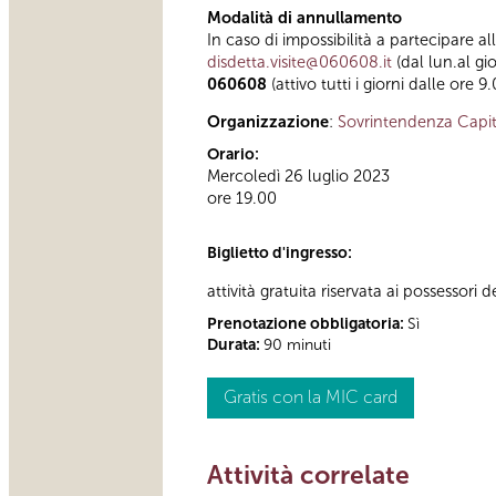
Modalità di annullamento
In caso di impossibilità a partecipare al
disdetta.visite@060608.it
(dal lun.al gi
060608
(attivo tutti i giorni dalle ore 9
Organizzazione
:
Sovrintendenza Capit
Orario:
Mercoledì 26 luglio 2023
ore 19.00
Biglietto d'ingresso:
attività gratuita riservata ai possessori d
Prenotazione obbligatoria:
Sì
Durata:
90 minuti
Gratis con la MIC card
Attività correlate