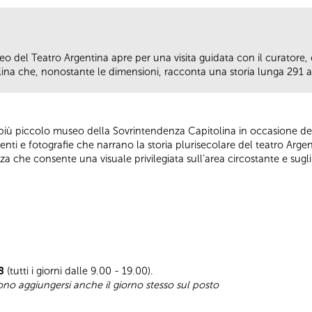
eo del Teatro Argentina apre per una visita guidata con il curatore, 
na che, nonostante le dimensioni, racconta una storia lunga 291 a
l più piccolo museo della Sovrintendenza Capitolina in occasione dei 
i e fotografie che narrano la storia plurisecolare del teatro Argen
azza che consente una visuale privilegiata sull’area circostante e sugli
8
(tutti i giorni dalle 9.00 - 19.00).
sono aggiungersi anche il giorno stesso sul posto