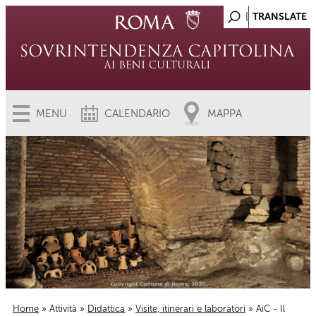
MENU
CALENDARIO
MAPPA
Home
»
Attività
»
Didattica
»
Visite, itinerari e laboratori
» AiC - Il