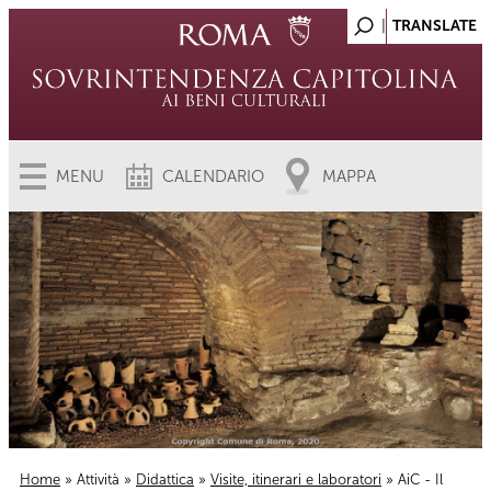
MENU
CALENDARIO
MAPPA
Home
»
Attività
»
Didattica
»
Visite, itinerari e laboratori
» AiC - Il