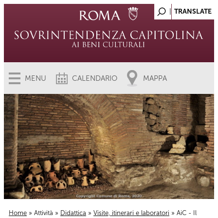
MENU
CALENDARIO
MAPPA
Home
»
Attività
»
Didattica
»
Visite, itinerari e laboratori
» AiC - Il