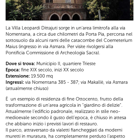
La Villa Leopardi Dittajuti sorge in un'area limitrofa alla via
Nomentana, a circa due chilometri da Porta Pia, percorsa nel
sottosuolo da alcuni rami delle catacombe del Coemeterium
Maius (ingresso in via Asmara. Per visite rivolgersi alla
Pontificia Commissione di Archeologia Sacra).
Dove si trova:
Municipio II, quartiere Trieste
Epoca:
fine XIX secolo, inizi XX secolo
Estensione:
19.500 mq
Ingressi:
via Nomentana 385 - 387; via Makallè, via Asmara
(attualmente chiuso)
È un esempio di residenza di fine Ottocento, frutto della
trasformazione di un'area agricola in "giardino di delizie".
Attualmente l'edificio padronale, realizzato in stile neo-
medioevale secondo il gusto dell'epoca, è chiuso in attesa
che abbiano inizio i previsti lavori di restauro.
Il parco, attraversato da vialetti fiancheggiati da moderni
muretti in muratura, ha completamente perduto l'aspetto