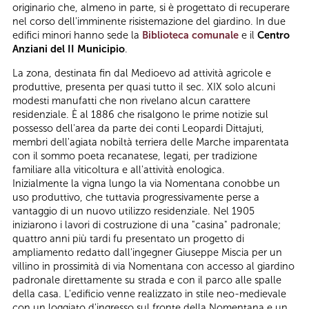
originario che, almeno in parte, si è progettato di recuperare
nel corso dell'imminente risistemazione del giardino. In due
edifici minori hanno sede la
Biblioteca comunale
e il
Centro
Anziani del II Municipio
.
La zona, destinata fin dal Medioevo ad attività agricole e
produttive, presenta per quasi tutto il sec. XIX solo alcuni
modesti manufatti che non rivelano alcun carattere
residenziale. È al 1886 che risalgono le prime notizie sul
possesso dell'area da parte dei conti Leopardi Dittajuti,
membri dell'agiata nobiltà terriera delle Marche imparentata
con il sommo poeta recanatese, legati, per tradizione
familiare alla viticoltura e all'attività enologica.
Inizialmente la vigna lungo la via Nomentana conobbe un
uso produttivo, che tuttavia progressivamente perse a
vantaggio di un nuovo utilizzo residenziale. Nel 1905
iniziarono i lavori di costruzione di una "casina" padronale;
quattro anni più tardi fu presentato un progetto di
ampliamento redatto dall'ingegner Giuseppe Miscia per un
villino in prossimità di via Nomentana con accesso al giardino
padronale direttamente su strada e con il parco alle spalle
della casa. L'edificio venne realizzato in stile neo-medievale
con un loggiato d'ingresso sul fronte della Nomentana e un