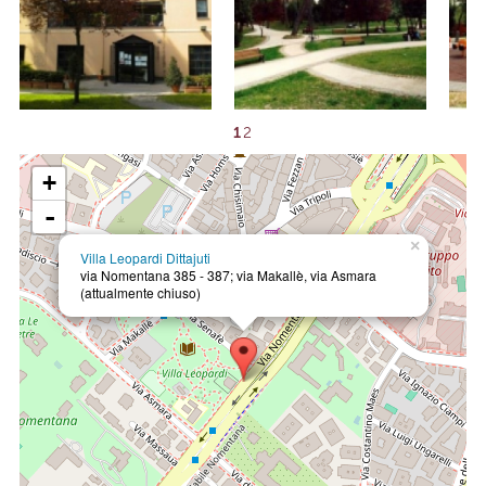
1
2
+
-
×
Villa Leopardi Dittajuti
via Nomentana 385 - 387; via Makallè, via Asmara
(attualmente chiuso)