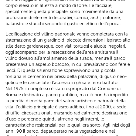
corpo elevato in altezza a modo di torre. Le facciate,
specialmente quella principale, sono movimentate da una
profusione di elementi decorativi, cornici, archi, colonne,
balaustre e stucchi secondo il gusto eclettico dell'epoca.
L'edificazione del villino padronale venne completata con la
sistemazione di un giardino di piccole dimensioni, ispirato allo
stile detto gardenesque, con viali tortuosi e aiuole irregolari,
oggi scomparso per la resecazione dell'area antistante il
villino dovuto all'ampliamento della strada, mentre il parco
presentava un aspetto boscoso, in cui prevalavano conifere e
lecci. Di quella sistemazione sopravvivono una piccola
fontana in cemento nei pressi della palazzina, di gusto neo-
gotico e le cancellate d'accesso in ghisa e ferro battuto.
Nel 1975 il complesso è stato espropriato dal Comune di
Roma e destinato a parco pubblico, ma ciò non ha impedito
la perdita di molta parte del valore artistico e naturale della
villa: l'edificio principale è stato adibito, fino al 2000, a sede
di uffici circoscrizionali, mutando radicalmente destinazione
d'uso e perdendo quindi, almeno negli interni, le
caratteristiche residenziali per le quali era sorto. Agli inizi degli
anni '90 il parco, depauperato nella vegetazione e nel