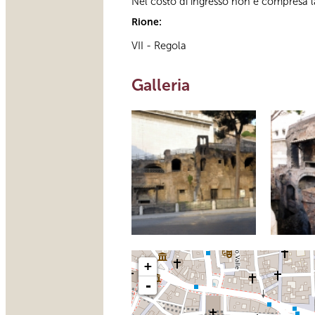
Nel costo di ingresso non è compresa l
Rione:
VII - Regola
Galleria
+
-