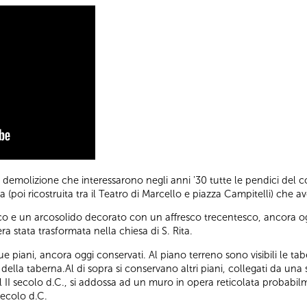
di demolizione che interessarono negli anni '30 tutte le pendici del co
ta (poi ricostruita tra il Teatro di Marcello e piazza Campitelli) che
e un arcosolido decorato con un affresco trecentesco, ancora oggi v
a stata trasformata nella chiesa di S. Rita.
ue piani, ancora oggi conservati. Al piano terreno sono visibili le tab
della taberna.Al di sopra si conservano altri piani, collegati da un
 nel II secolo d.C., si addossa ad un muro in opera reticolata proba
secolo d.C.