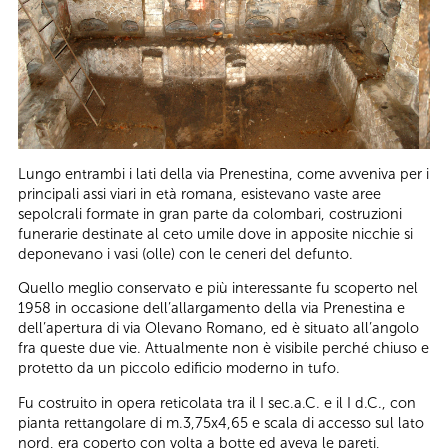
Lungo entrambi i lati della via Prenestina, come avveniva per i
principali assi viari in età romana, esistevano vaste aree
sepolcrali formate in gran parte da colombari, costruzioni
funerarie destinate al ceto umile dove in apposite nicchie si
deponevano i vasi (olle) con le ceneri del defunto.
Quello meglio conservato e più interessante fu scoperto nel
1958 in occasione dell’allargamento della via Prenestina e
dell’apertura di via Olevano Romano, ed è situato all’angolo
fra queste due vie. Attualmente non è visibile perché chiuso e
protetto da un piccolo edificio moderno in tufo.
Fu costruito in opera reticolata tra il I sec.a.C. e il I d.C., con
pianta rettangolare di m.3,75x4,65 e scala di accesso sul lato
nord, era coperto con volta a botte ed aveva le pareti,