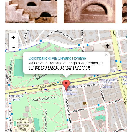
+
-
×
Colombario di via Olevano Romano
via Olevano Romano 3 - Angolo via Prenestina
41° 53' 37.8888" N
,
12° 33' 18.5652" E