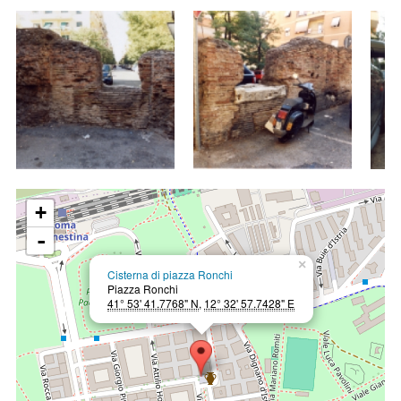
+
-
×
Cisterna di piazza Ronchi
Piazza Ronchi
41° 53' 41.7768" N
,
12° 32' 57.7428" E