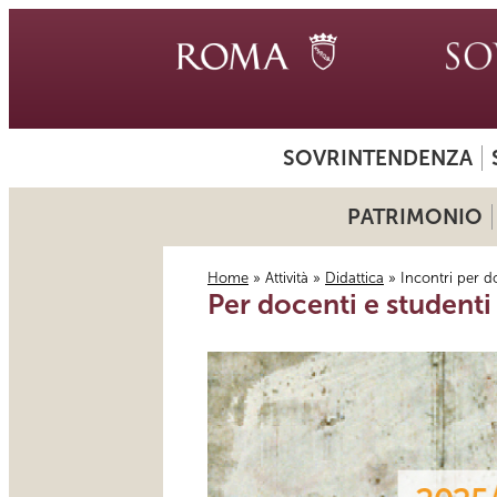
SOVRINTENDENZA
PATRIMONIO
Home
»
Attività
»
Didattica
» Incontri per do
Per docenti e studenti 
Tu sei qui