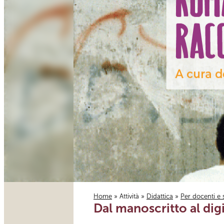
Home
»
Attività
»
Didattica
»
Per docenti e 
Dal manoscritto al digi
Tu sei qui