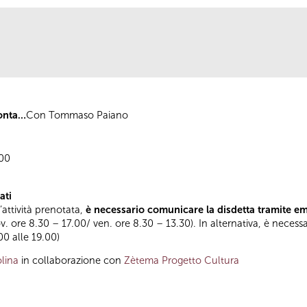
onta…
Con Tommaso Paiano
.00
ati
l’attività prenotata,
è necessario comunicare la disdetta tramite e
ov. ore 8.30 – 17.00/ ven. ore 8.30 – 13.30). In alternativa, è necess
.00 alle 19.00)
lina
in collaborazione con
Zètema Progetto Cultura