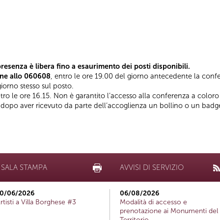
resenza è libera fino a esaurimento dei posti disponibili.
one allo 060608
, entro le ore 19.00 del giorno antecedente la confer
iorno stesso sul posto.
entro le ore 16.15. Non è garantito l’accesso alla conferenza a color
o dopo aver ricevuto da parte dell’accoglienza un bollino o un badge
SALA STAMPA
AVVISI DI SERVIZIO
0/06/2026
06/08/2026
rtisti a Villa Borghese #3
Modalità di accesso e
prenotazione ai Monumenti del
Territorio