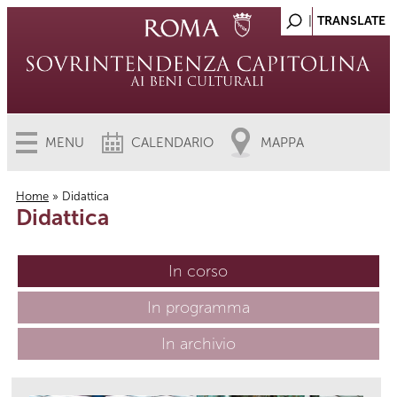
MENU
CALENDARIO
MAPPA
Home
» Didattica
Didattica
Tu sei qui
In corso
(scheda attiva)
In programma
In archivio