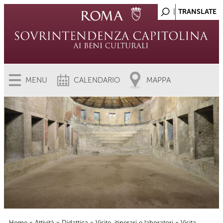
MENU
CALENDARIO
MAPPA
Home
»
Attività
»
Didattica
»
Visite, itinerari e laboratori
» Visita