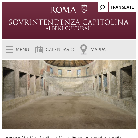
MENU
CALENDARIO
MAPPA
Home
»
Attività
»
Didattica
»
Visite, itinerari e laboratori
» Visita