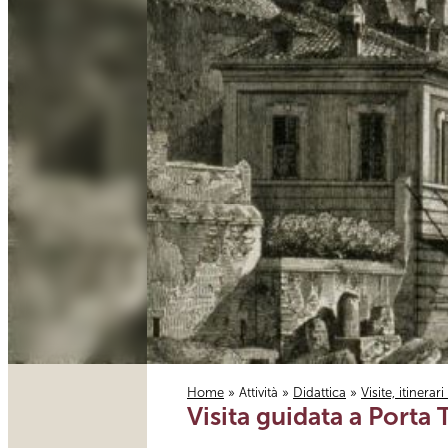
Home
»
Attività
»
Didattica
»
Visite, itinerar
Visita guidata a Porta 
Tu sei qui