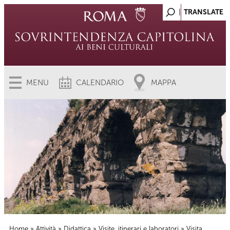
MENU
CALENDARIO
MAPPA
Home
»
Attività
»
Didattica
»
Visite, itinerari e laboratori
» Visita