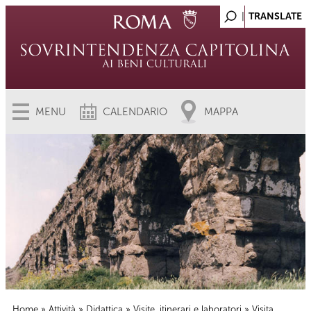
MENU
CALENDARIO
MAPPA
Home
»
Attività
»
Didattica
»
Visite, itinerari e laboratori
» Visita