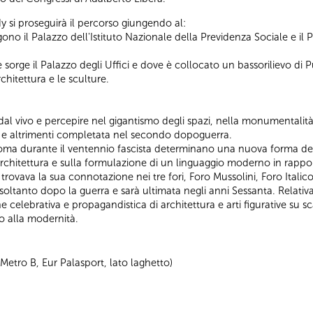
si proseguirà il percorso giungendo al:
ono il Palazzo dell'Istituto Nazionale della Previdenza Sociale e il P
le sorge il Palazzo degli Uffici e dove è collocato un bassorilievo di 
rchitettura e le sculture.
e dal vivo e percepire nel gigantismo degli spazi, nella monumentalità
o e altrimenti completata nel secondo dopoguerra.
Roma durante il ventennio fascista determinano una nuova forma del
architettura e sulla formulazione di un linguaggio moderno in rapport
 trovava la sua connotazione nei tre fori, Foro Mussolini, Foro Italic
oltanto dopo la guerra e sarà ultimata negli anni Sessanta. Relativ
ne celebrativa e propagandistica di architettura e arti figurative su
o alla modernità.
 Metro B, Eur Palasport, lato laghetto)