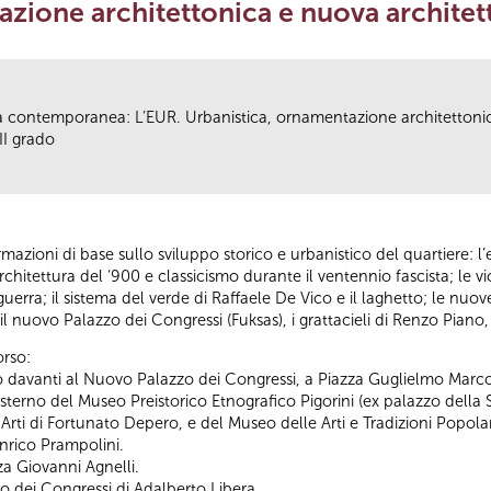
azione architettonica e nuova architet
tà contemporanea: L’EUR. Urbanistica, ornamentazione architettoni
II grado
mazioni di base sullo sviluppo storico e urbanistico del quartiere: l’e
 architettura del ‘900 e classicismo durante il ventennio fascista; le 
ra; il sistema del verde di Raffaele De Vico e il laghetto; le nuove
il nuovo Palazzo dei Congressi (Fuksas), i grattacieli di Renzo Piano, i
orso:
davanti al Nuovo Palazzo dei Congressi, a Piazza Guglielmo Marconi
'esterno del Museo Preistorico Etnografico Pigorini (ex palazzo della
e Arti di Fortunato Depero, e del Museo delle Arti e Tradizioni Popol
nrico Prampolini.
za Giovanni Agnelli.
zzo dei Congressi di Adalberto Libera.