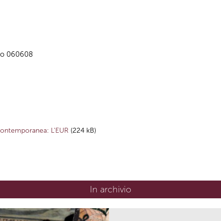
allo 060608
à contemporanea: L'EUR
(224 kB)
In archivio