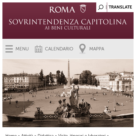
MENU
CALENDARIO
MAPPA
Home
»
Attività
»
Didattica
»
Visite, itinerari e laboratori
»