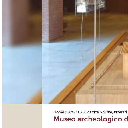
Home
»
Attività
»
Didattica
»
Visite, itinerar
Museo archeologico del
Tu sei qui