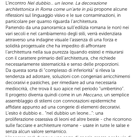
L’incontro
Nel dubbio… un leone. La decorazione
architettonica in Roma come un’arte in più
propone alcune
riflessioni sul linguaggio visivo e le sue contaminazioni, in
particolare per quanto riguarda l’architettura.
Partendo da una panoramica sull’edilizia romana (e non) nei
vari secoli e nel cambiamento degli stili, verrà evidenziata
attraverso una indagine visuale l’assenza di una forza e
solidità progettuale che ha impedito di affrontare
l’architettura nella sua purezza (quando esiste) e misurarsi
con il carattere primario dell’architettura, che richiede
necessariamente sistematicità e senso delle proporzioni.
Da questa sorta di “complesso di inferiorità” si rileva la
tendenza ad adottare, soluzioni con congeniati arricchimenti
decorativi e pastiches, per rimediare ad una necessaria
mediocrità, che trova il suo apice nel periodo “umbertino”.
Il progetto diventa quindi come in un
Meccano
, un semplice
assemblaggio di stilemi con connotazioni epidermiche
affidate appunto ad una congerie di elementi decorativi.
L’esito è dubbio e.. “nel dubbio un leone…”: una
proliferazione ossessiva di leoni ed altre bestie - che ricorrono
sulle facciate e architetture romane - usate in tutte le salse e
senza alcun valore semantico.