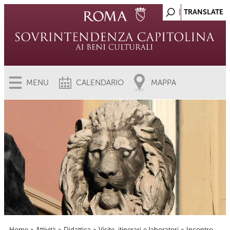
MENU
CALENDARIO
MAPPA
Home
»
Attività
»
Didattica
»
Visite, itinerari e laboratori
» Incontro