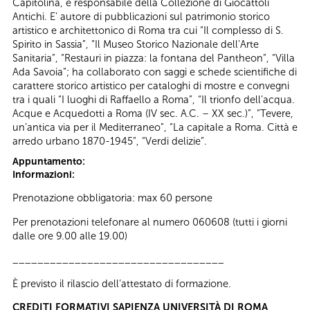
Capitolina, è responsabile della Collezione di Giocattoli
Antichi. E’ autore di pubblicazioni sul patrimonio storico
artistico e architettonico di Roma tra cui “Il complesso di S.
Spirito in Sassia”, “Il Museo Storico Nazionale dell’Arte
Sanitaria”, “Restauri in piazza: la fontana del Pantheon”, “Villa
Ada Savoia”; ha collaborato con saggi e schede scientifiche di
carattere storico artistico per cataloghi di mostre e convegni
tra i quali “I luoghi di Raffaello a Roma”, “Il trionfo dell’acqua.
Acque e Acquedotti a Roma (IV sec. A.C. – XX sec.)”, “Tevere,
un’antica via per il Mediterraneo”, “La capitale a Roma. Città e
arredo urbano 1870-1945”, “Verdi delizie”.
Appuntamento:
Informazioni:
Prenotazione obbligatoria: max 60 persone
Per prenotazioni telefonare al numero 060608 (tutti i giorni
dalle ore 9.00 alle 19.00)
__________________________________
È previsto il rilascio dell’attestato di formazione.
CREDITI FORMATIVI SAPIENZA UNIVERSITÀ DI ROMA