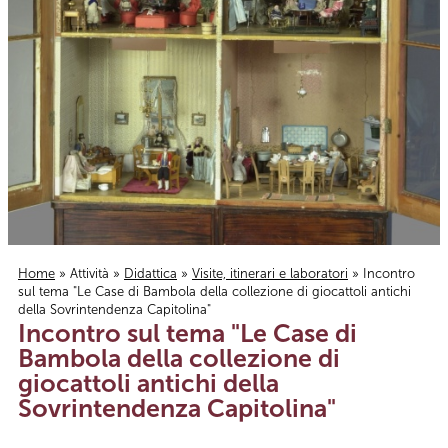
Home
»
Attività
»
Didattica
»
Visite, itinerari e laboratori
» Incontro
sul tema "Le Case di Bambola della collezione di giocattoli antichi
Tu sei qui
della Sovrintendenza Capitolina"
Incontro sul tema "Le Case di
Bambola della collezione di
giocattoli antichi della
Sovrintendenza Capitolina"