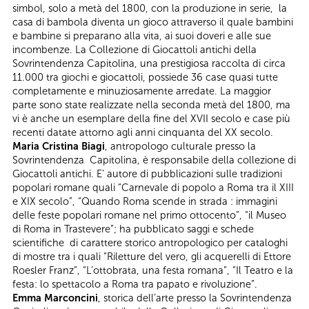
simbol, solo a metà del 1800, con la produzione in serie, la
casa di bambola diventa un gioco attraverso il quale bambini
e bambine si preparano alla vita, ai suoi doveri e alle sue
incombenze. La Collezione di Giocattoli antichi della
Sovrintendenza Capitolina, una prestigiosa raccolta di circa
11.000 tra giochi e giocattoli, possiede 36 case quasi tutte
completamente e minuziosamente arredate. La maggior
parte sono state realizzate nella seconda metà del 1800, ma
vi è anche un esemplare della fine del XVII secolo e case più
recenti datate attorno agli anni cinquanta del XX secolo.
Maria Cristina Biagi
, antropologo culturale presso la
Sovrintendenza Capitolina, è responsabile della collezione di
Giocattoli antichi. E’ autore di pubblicazioni sulle tradizioni
popolari romane quali “Carnevale di popolo a Roma tra il XIII
e XIX secolo”, “Quando Roma scende in strada : immagini
delle feste popolari romane nel primo ottocento”, “il Museo
di Roma in Trastevere”; ha pubblicato saggi e schede
scientifiche di carattere storico antropologico per cataloghi
di mostre tra i quali “Riletture del vero, gli acquerelli di Ettore
Roesler Franz”, “L’ottobrata, una festa romana”, “Il Teatro e la
festa: lo spettacolo a Roma tra papato e rivoluzione”.
Emma Marconcini
, storica dell’arte presso la Sovrintendenza