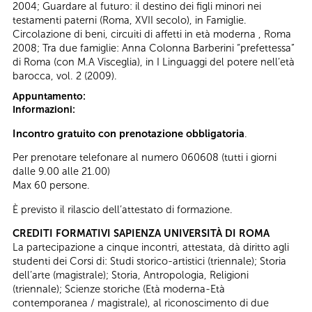
2004; Guardare al futuro: il destino dei figli minori nei
testamenti paterni (Roma, XVII secolo), in Famiglie.
Circolazione di beni, circuiti di affetti in età moderna , Roma
2008; Tra due famiglie: Anna Colonna Barberini “prefettessa”
di Roma (con M.A Visceglia), in I Linguaggi del potere nell’età
barocca, vol. 2 (2009).
Appuntamento:
Informazioni:
Incontro gratuito con prenotazione obbligatoria
.
Per prenotare telefonare al numero 060608 (tutti i giorni
dalle 9.00 alle 21.00)
Max 60 persone.
È previsto il rilascio dell’attestato di formazione.
CREDITI FORMATIVI SAPIENZA UNIVERSITÀ DI ROMA
La partecipazione a cinque incontri, attestata, dà diritto agli
studenti dei Corsi di: Studi storico-artistici (triennale); Storia
dell’arte (magistrale); Storia, Antropologia, Religioni
(triennale); Scienze storiche (Età moderna-Età
contemporanea / magistrale), al riconoscimento di due