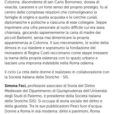
Colonna, discendente di san Carlo Borromeo, dotata di
vivacità, carattere e un forte senso del proprio prestigio, fu al
centro delle complesse relazioni che coinvolgevano la
famiglia di origine e quella acquisita e le cerchie curiali,
diplomatiche e politiche a ciascuna di esse collegate. Seppe
imprimere una cifra personale al ruolo difficile cui era stata
chiamata, giocando sapientemente la carta di madre dei
piccoli Barberini, senza mai dimenticare la propria
appartenenza ai Colonna. Il suo mecenatismo, le scelte della
dimora in cui risiedere e soprattutto la fondazione del
monastero di Regina Coeli raccontano come seppe intessere
la trama della propria esistenza con lo spazio urbano e
lasciare una impronta indelebile nella Roma odierna.
Il ciclo La città delle donne è realizzato in collaborazione con
la Società Italiana delle Storiche - SIS.
Simona Feci,
professore associato di Storia del Diritto
Medievale del Dipartimento di Giurisprudenza dell’Università
degli Studi di Palermo, è presidente della Società Italiana
delle Storiche (SIS). Si occupa di storia sociale del diritto e
della giustizia. Tra le sue pubblicazioni Pesci fuor d’acqua.
Donne a Roma in età moderna: diritti e patrimoni, Roma