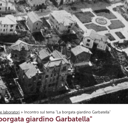
i e laboratori
» Incontro sul tema "La borgata giardino Garbatella"
borgata giardino Garbatella"