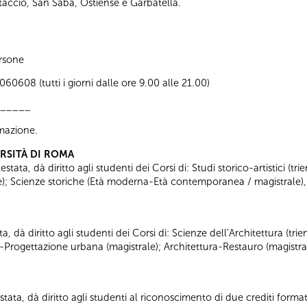
estaccio, San Saba, Ostiense e Garbatella.
rsone
0608 (tutti i giorni dalle ore 9.00 alle 21.00)
_____
ormazione.
ERSITÀ DI ROMA
tata, dà diritto agli studenti dei Corsi di: Studi storico-artistici (trie
ale); Scienze storiche (Età moderna-Età contemporanea / magistrale),
ta, dà diritto agli studenti dei Corsi di: Scienze dell’Architettura (tr
a-Progettazione urbana (magistrale); Architettura-Restauro (magistra
tata, dà diritto agli studenti al riconoscimento di due crediti formati