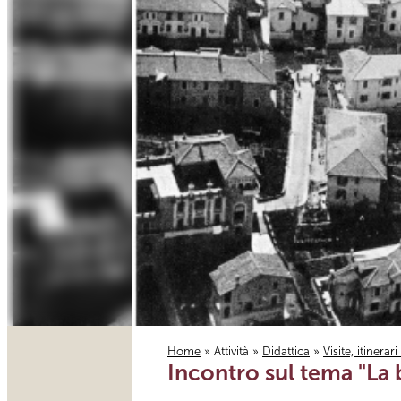
Home
»
Attività
»
Didattica
»
Visite, itinerar
Incontro sul tema "La 
Tu sei qui