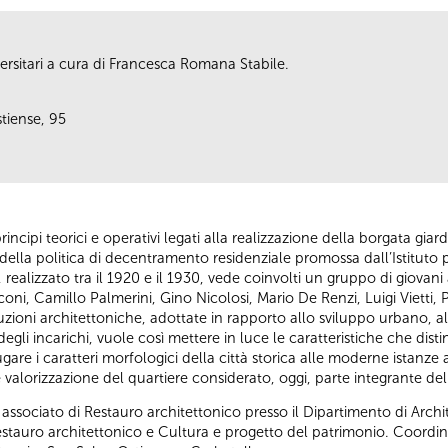
ersitari a cura di Francesca Romana Stabile.
stiense, 95
rincipi teorici e operativi legati alla realizzazione della borgata giar
i della politica di decentramento residenziale promossa dall’Istituto
 realizzato tra il 1920 e il 1930, vede coinvolti un gruppo di giovani
oni, Camillo Palmerini, Gino Nicolosi, Mario De Renzi, Luigi Vietti, P
luzioni architettoniche, adottate in rapporto allo sviluppo urbano, all
egli incarichi, vuole così mettere in luce le caratteristiche che dis
gare i caratteri morfologici della città storica alle moderne istanze a
valorizzazione del quartiere considerato, oggi, parte integrante del 
 associato di Restauro architettonico presso il Dipartimento di Archite
stauro architettonico e Cultura e progetto del patrimonio. Coordi