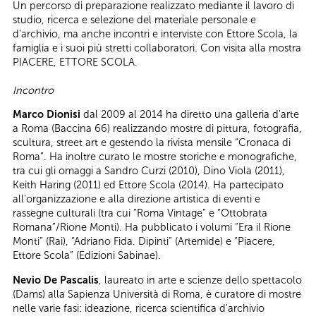
Un percorso di preparazione realizzato mediante il lavoro di
studio, ricerca e selezione del materiale personale e
d'archivio, ma anche incontri e interviste con Ettore Scola, la
famiglia e i suoi più stretti collaboratori. Con visita alla mostra
PIACERE, ETTORE SCOLA.
Incontro
Marco Dionisi
dal 2009 al 2014 ha diretto una galleria d'arte
a Roma (Baccina 66) realizzando mostre di pittura, fotografia,
scultura, street art e gestendo la rivista mensile “Cronaca di
Roma”. Ha inoltre curato le mostre storiche e monografiche,
tra cui gli omaggi a Sandro Curzi (2010), Dino Viola (2011),
Keith Haring (2011) ed Ettore Scola (2014). Ha partecipato
all'organizzazione e alla direzione artistica di eventi e
rassegne culturali (tra cui “Roma Vintage” e “Ottobrata
Romana”/Rione Monti). Ha pubblicato i volumi “Era il Rione
Monti” (Rai), “Adriano Fida. Dipinti” (Artemide) e “Piacere,
Ettore Scola” (Edizioni Sabinae).
Nevio De Pascalis
, laureato in arte e scienze dello spettacolo
(Dams) alla Sapienza Università di Roma, è curatore di mostre
nelle varie fasi: ideazione, ricerca scientifica d'archivio