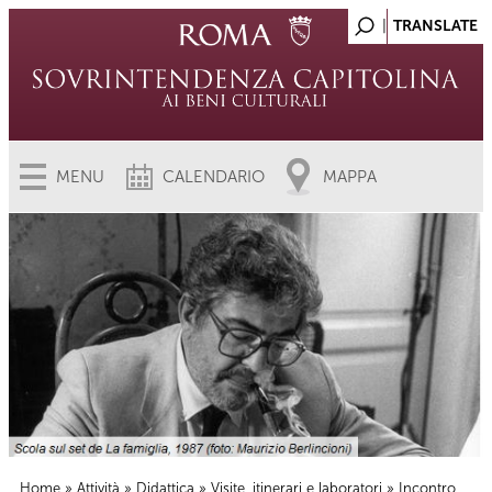
MENU
CALENDARIO
MAPPA
Home
»
Attività
»
Didattica
»
Visite, itinerari e laboratori
» Incontro