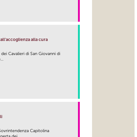
link
ll’accoglienza alla cura
e dei Cavalieri di San Giovanni di
..
link
li
Sovrintendenza Capitolina
perta dei...