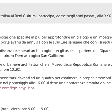
tolina ai Beni Culturali partecipa, come negli anni passati, alla XXX
casione speciale in più per approfondire un dialogo e un impegno c
porta avanti da anni, sia con le strutture sanitarie che con i singoli c
istanza e itinerari archeologici con gli ospiti e i pazienti del Dipa
 e Istituto Dermatologico San Gallicano.
ive di barriere architettoniche al Museo della Repubblica Romana e 
i (ore 10.30).
 incontrarsi davanti ad un quadro per esprimere le proprie emozioni 
nel pomeriggio alle 16.00 si tiene una conferenza gratuita online 
e.com/kqz-cayp-boa
utti i giorni ore 9.00 - 19.00)