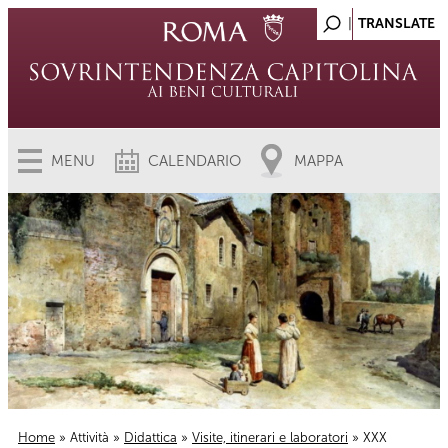
MENU
CALENDARIO
MAPPA
Home
»
Attività
»
Didattica
»
Visite, itinerari e laboratori
» XXX