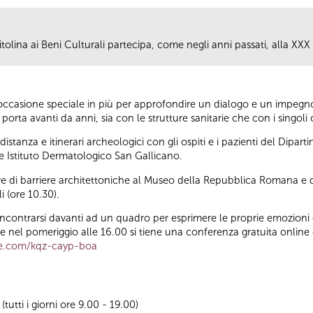
tolina ai Beni Culturali partecipa, come negli anni passati, alla XXX
casione speciale in più per approfondire un dialogo e un impegno c
porta avanti da anni, sia con le strutture sanitarie che con i singoli c
istanza e itinerari archeologici con gli ospiti e i pazienti del Dipa
 e Istituto Dermatologico San Gallicano.
ive di barriere architettoniche al Museo della Repubblica Romana e 
i (ore 10.30).
 incontrarsi davanti ad un quadro per esprimere le proprie emozioni 
nel pomeriggio alle 16.00 si tiene una conferenza gratuita online 
e.com/kqz-cayp-boa
utti i giorni ore 9.00 - 19.00)