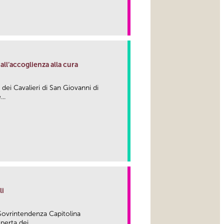
link
ll’accoglienza alla cura
e dei Cavalieri di San Giovanni di
..
link
li
Sovrintendenza Capitolina
perta dei...