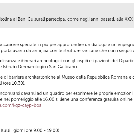
tolina ai Beni Culturali partecipa, come negli anni passati, alla XXX
casione speciale in più per approfondire un dialogo e un impegno c
porta avanti da anni, sia con le strutture sanitarie che con i singoli c
istanza e itinerari archeologici con gli ospiti e i pazienti del Dipa
 e Istituto Dermatologico San Gallicano.
ive di barriere architettoniche al Museo della Repubblica Romana e 
i (ore 10.30).
 incontrarsi davanti ad un quadro per esprimere le proprie emozioni 
nel pomeriggio alle 16.00 si tiene una conferenza gratuita online 
e.com/kqz-cayp-boa
utti i giorni ore 9.00 - 19.00)