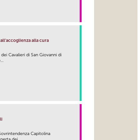
link
ll’accoglienza alla cura
e dei Cavalieri di San Giovanni di
..
link
li
Sovrintendenza Capitolina
perta dei...