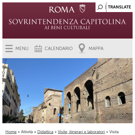
MENU
CALENDARIO
MAPPA
Home
»
Attività
»
Didattica
»
Visite, itinerari e laboratori
» Visita