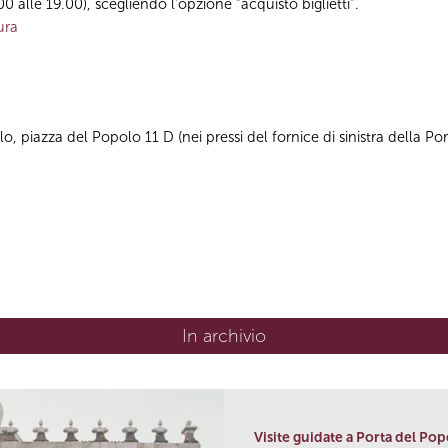
.00 alle 19.00), scegliendo l’opzione “acquisto biglietti”.
ura
o, piazza del Popolo 11 D (nei pressi del fornice di sinistra della Po
In archivio
Visite guidate a Porta del Po