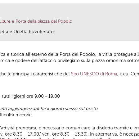
lture e Porta della piazza del Popolo
etra e Orietta Pizzoferrato.
a e storica all’esterno della Porta del Popolo, la visita prosegue 
ramica e godere dell’affaccio privilegiato sulla piazza omonima sottos
he le principali caratteristiche del
Sito UNESCO di Roma
, il cui C
8
tutti i giorni ore 9.00 - 19.00
ono aggiungersi anche il giorno stesso sul posto.
fficoltà motorie.
ll’attività prenotata, è necessario comunicare la disdetta tramite e-ma
ov. ore 8.30 – 17.00/ ven. ore 8.30 – 13.30). In alternativa, è necess