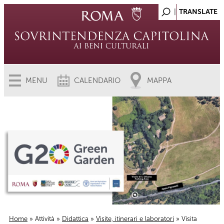
MENU
CALENDARIO
MAPPA
Home
»
Attività
»
Didattica
»
Visite, itinerari e laboratori
» Visita