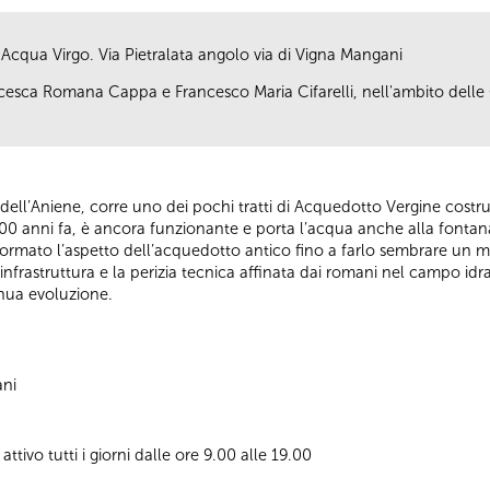
cqua Virgo. Via Pietralata angolo via di Vigna Mangani
ancesca Romana Cappa e Francesco Maria Cifarelli, nell'ambito dell
o dell’Aniene, corre uno dei pochi tratti di Acquedotto Vergine costru
2000 anni fa, è ancora funzionante e porta l’acqua anche alla fontana
rmato l’aspetto dell’acquedotto antico fino a farlo sembrare un mur
 infrastruttura e la perizia tecnica affinata dai romani nel campo idr
inua evoluzione.
ani
tivo tutti i giorni dalle ore 9.00 alle 19.00