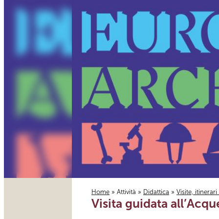
Home
»
Attività
»
Didattica
»
Visite, itinerar
Visita guidata all’Acq
Tu sei qui