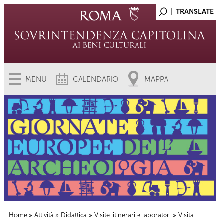
MENU
CALENDARIO
MAPPA
Home
»
Attività
»
Didattica
»
Visite, itinerari e laboratori
» Visita