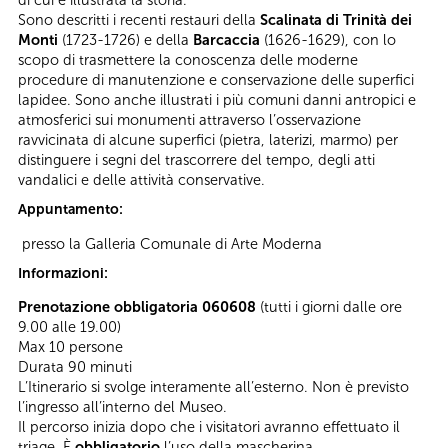
di cui è illustrata la storia.
Sono descritti i recenti restauri della
Scalinata di Trinità dei
Monti
(1723-1726) e della
Barcaccia
(1626-1629), con lo
scopo di trasmettere la conoscenza delle moderne
procedure di manutenzione e conservazione delle superfici
lapidee. Sono anche illustrati i più comuni danni antropici e
atmosferici sui monumenti attraverso l’osservazione
ravvicinata di alcune superfici (pietra, laterizi, marmo) per
distinguere i segni del trascorrere del tempo, degli atti
vandalici e delle attività conservative.
Appuntamento:
presso la Galleria Comunale di Arte Moderna
Informazioni:
Prenotazione obbligatoria 060608
(tutti i giorni dalle ore
9.00 alle 19.00)
Max 10 persone
Durata 90 minuti
L’Itinerario si svolge interamente all’esterno. Non è previsto
l’ingresso all’interno del Museo.
Il percorso inizia dopo che i visitatori avranno effettuato il
triage. È
obbligatorio
l’uso della mascherina.