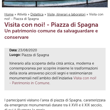
Home
»
Attività
»
Didattica
»
Visite, itinerari e laboratori
» Visita con
noi! - Piazza di Spagna
Tu sei qui
Visita con noi! - Piazza di Spagna
Un patrimonio comune da salvaguardare e
conservare
Data:
23/08/2020
Luogo:
Piazza di Spagna
Itinerario alla scoperta della città antica, moderna e
contemporanea per scoprire insieme le trasformazioni
della storia attraverso piccoli segni e testimonianze
monumentali nell'ambito dell'iniziativa
Visita con noi!
- Patrimonio in Comune
.
I partecipanti visitano l’area di piazza di Spagna, caratterizzata
da emergenze monumentali datate tra il XVII e il XIX secolo,