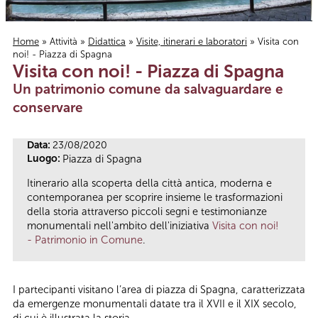
Home
»
Attività
»
Didattica
»
Visite, itinerari e laboratori
» Visita con
noi! - Piazza di Spagna
Tu sei qui
Visita con noi! - Piazza di Spagna
Un patrimonio comune da salvaguardare e
conservare
Data:
23/08/2020
Luogo:
Piazza di Spagna
Itinerario alla scoperta della città antica, moderna e
contemporanea per scoprire insieme le trasformazioni
della storia attraverso piccoli segni e testimonianze
monumentali nell'ambito dell'iniziativa
Visita con noi!
- Patrimonio in Comune
.
I partecipanti visitano l’area di piazza di Spagna, caratterizzata
da emergenze monumentali datate tra il XVII e il XIX secolo,