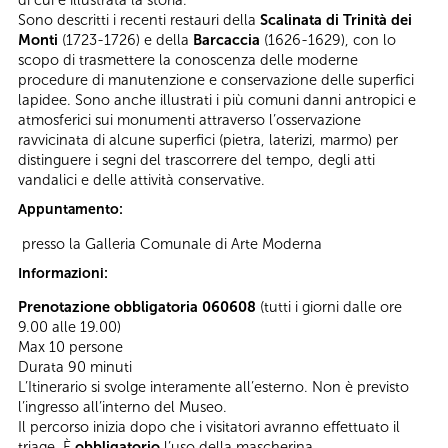
di cui è illustrata la storia.
Sono descritti i recenti restauri della
Scalinata di Trinità dei
Monti
(1723-1726) e della
Barcaccia
(1626-1629), con lo
scopo di trasmettere la conoscenza delle moderne
procedure di manutenzione e conservazione delle superfici
lapidee. Sono anche illustrati i più comuni danni antropici e
atmosferici sui monumenti attraverso l’osservazione
ravvicinata di alcune superfici (pietra, laterizi, marmo) per
distinguere i segni del trascorrere del tempo, degli atti
vandalici e delle attività conservative.
Appuntamento:
presso la Galleria Comunale di Arte Moderna
Informazioni:
Prenotazione obbligatoria 060608
(tutti i giorni dalle ore
9.00 alle 19.00)
Max 10 persone
Durata 90 minuti
L’Itinerario si svolge interamente all’esterno. Non è previsto
l’ingresso all’interno del Museo.
Il percorso inizia dopo che i visitatori avranno effettuato il
triage. È
obbligatorio
l’uso della mascherina.