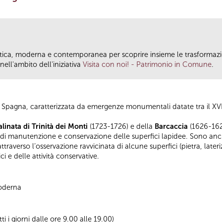
antica, moderna e contemporanea per scoprire insieme le trasformazio
ll'ambito dell'iniziativa
Visita con noi! - Patrimonio in Comune
.
di Spagna, caratterizzata da emergenze monumentali datate tra il XVII e
alinata di Trinità dei Monti
(1723-1726) e della
Barcaccia
(1626-1629
 manutenzione e conservazione delle superfici lapidee. Sono anche
traverso l’osservazione ravvicinata di alcune superfici (pietra, lateri
ci e delle attività conservative.
Moderna
tti i giorni dalle ore 9.00 alle 19.00)