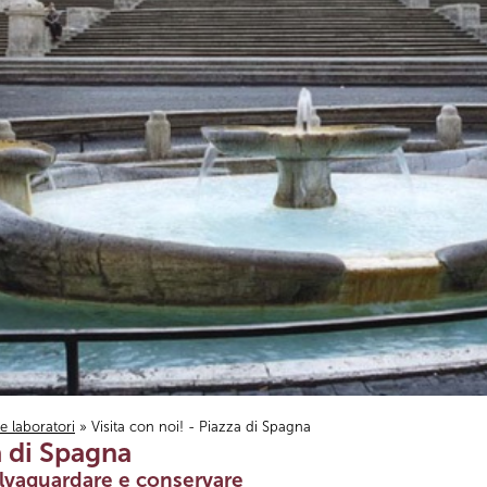
i e laboratori
» Visita con noi! - Piazza di Spagna
a di Spagna
lvaguardare e conservare