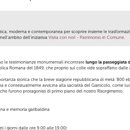
antica, moderna e contemporanea per scoprire insieme le trasformazio
ll'ambito dell'iniziativa
Visita con noi! - Patrimonio in Comune
.
verso le testimonianze monumentali incontrate
lungo la passeggiata 
lica Romana del 1849, che proprio sul colle vide sopraffatto dalle 
.
portanza storica che la breve stagione repubblicana di metà ‘800 e
a e contestualmente avvicina alla sacralità del Gianicolo, come luo
ti che furono protagonisti di primo piano del nostro Risorgimento.
ana e memoria garibaldina
tti i giorni dalle ore 9.00 alle 19.00)