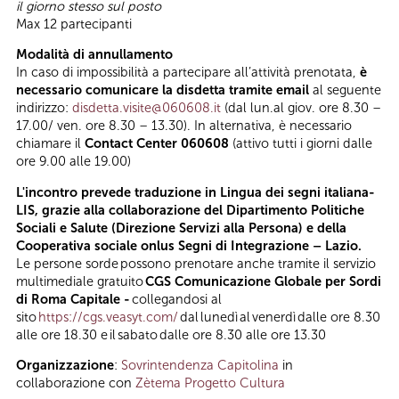
il giorno stesso sul posto
Max 12 partecipanti
Modalità di annullamento
In caso di impossibilità a partecipare all’attività prenotata,
è
necessario comunicare la disdetta tramite email
al seguente
indirizzo:
disdetta.visite@060608.it
(dal lun.al giov. ore 8.30 –
17.00/ ven. ore 8.30 – 13.30). In alternativa, è necessario
chiamare il
Contact Center 060608
(attivo tutti i giorni dalle
ore 9.00 alle 19.00)
L'incontro prevede traduzione in Lingua dei segni italiana-
LIS, grazie alla collaborazione del Dipartimento Politiche
Sociali e Salute (Direzione Servizi alla Persona) e della
Cooperativa sociale onlus Segni di Integrazione – Lazio.
Le persone sorde possono prenotare anche tramite il servizio
multimediale gratuito
CGS Comunicazione Globale per Sordi
di Roma Capitale -
collegandosi al
sito
https://cgs.veasyt.com/
dal lunedì al venerdì dalle ore 8.30
alle ore 18.30 e il sabato dalle ore 8.30 alle ore 13.30
Organizzazione
:
Sovrintendenza Capitolina
in
collaborazione con
Zètema Progetto Cultura