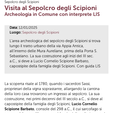
Sepolcro degli Scipioni
Tu sei qui
Visita al Sepolcro degli Scipioni
Archeologia in Comune con interprete LIS
Data:
12/01/2025
Luogo:
Sepolcro degli Scipioni
L’area archeologica del sepolcro degli Scipioni si trova
lungo il tratto urbano della via Appia Antica,
all’interno delle Mura Aureliane, prima della Porta S.
Sebastiano. La sua costruzione agli inizi del III sec.
a.C., si deve a Lucio Cornelio Scipione Barbato,
capostipite della famiglia degli Scipioni. Con guida LIS
La scoperta risale al 1780, quando i sacerdoti Sassi,
proprietari della vigna soprastante, allargando la cantina
della loro casa trovarono un ingresso al sepolcro. La sua
costruzione, nei primi decenni del III secolo a.C., si deve al
capostipite della famiglia degli Scipioni,
Lucio Cornelio
Scipione Barbato
, console del 298 a.C., il cui sarcofago si