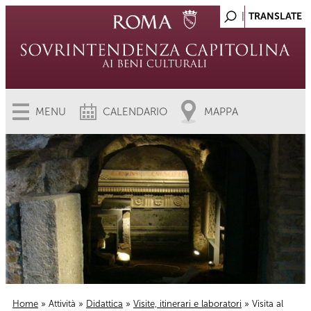
MENU
CALENDARIO
MAPPA
Home
»
Attività
»
Didattica
»
Visite, itinerari e laboratori
» Visita al