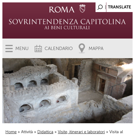
MENU
CALENDARIO
MAPPA
Home
»
Attività
»
Didattica
»
Visite, itinerari e laboratori
» Visita al