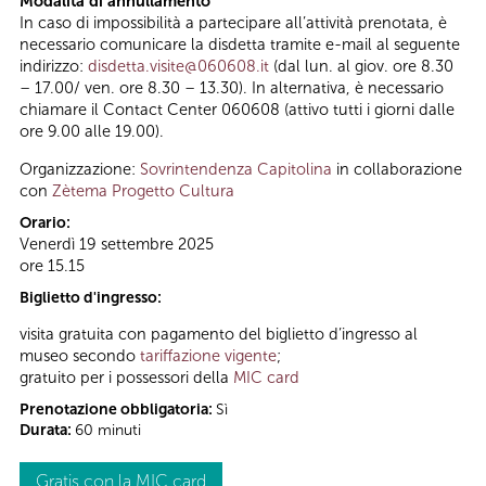
Modalità di annullamento
In caso di impossibilità a partecipare all’attività prenotata, è
necessario comunicare la disdetta tramite e-mail al seguente
indirizzo:
disdetta.visite@060608.it
(dal lun. al giov. ore 8.30
– 17.00/ ven. ore 8.30 – 13.30). In alternativa, è necessario
chiamare il Contact Center 060608 (attivo tutti i giorni dalle
ore 9.00 alle 19.00).
Organizzazione:
Sovrintendenza Capitolina
in collaborazione
con
Zètema Progetto Cultura
Orario:
Venerdì 19 settembre 2025
ore 15.15
Biglietto d'ingresso:
visita gratuita con pagamento del biglietto d’ingresso al
museo secondo
tariffazione vigente
;
gratuito per i possessori della
MIC card
Prenotazione obbligatoria:
Sì
Durata:
60 minuti
Gratis con la MIC card