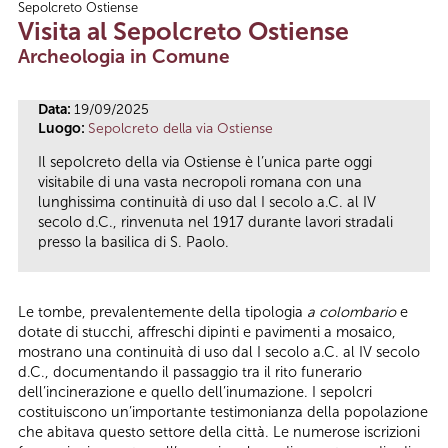
Sepolcreto Ostiense
Tu sei qui
Visita al Sepolcreto Ostiense
Archeologia in Comune
Data:
19/09/2025
Luogo:
Sepolcreto della via Ostiense
Il sepolcreto della via Ostiense è l’unica parte oggi
visitabile di una vasta necropoli romana con una
lunghissima continuità di uso dal I secolo a.C. al IV
secolo d.C., rinvenuta nel 1917 durante lavori stradali
presso la basilica di S. Paolo.
Le tombe, prevalentemente della tipologia
a colombario
e
dotate di stucchi, affreschi dipinti e pavimenti a mosaico,
mostrano una continuità di uso dal I secolo a.C. al IV secolo
d.C., documentando il passaggio tra il rito funerario
dell’incinerazione e quello dell’inumazione. I sepolcri
costituiscono un’importante testimonianza della popolazione
che abitava questo settore della città. Le numerose iscrizioni