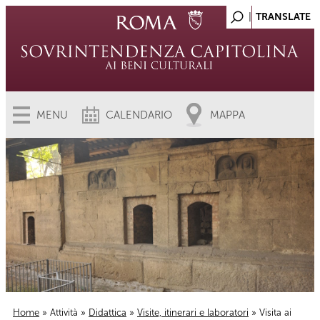
MENU
CALENDARIO
MAPPA
Home
»
Attività
»
Didattica
»
Visite, itinerari e laboratori
» Visita ai