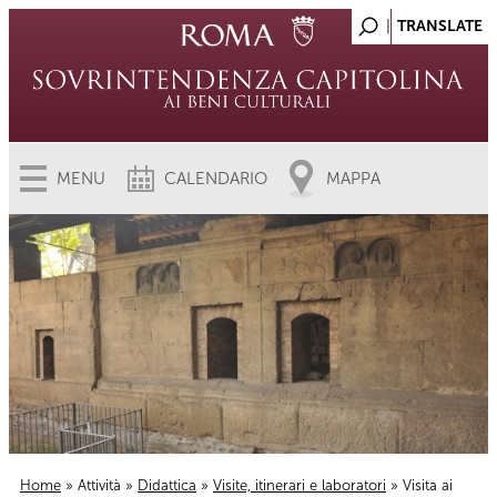
MENU
CALENDARIO
MAPPA
Home
»
Attività
»
Didattica
»
Visite, itinerari e laboratori
» Visita ai