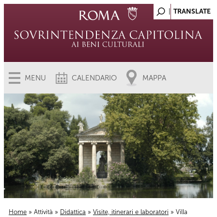
MENU
CALENDARIO
MAPPA
Home
»
Attività
»
Didattica
»
Visite, itinerari e laboratori
» Villa