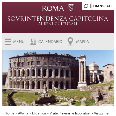
MENU
CALENDARIO
MAPPA
Home
»
Attività
»
Didattica
»
Visite, itinerari e laboratori
» Viaggi nel