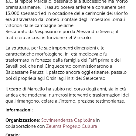
a.C. al nipote Marcello, destinato alla successione ma morto
prematuramente. Il teatro poteva arrivare a contenere ben
15.000 spettatori ed in occasione delle cerimonie del trionfo
era attraversato dal corteo trionfale degli imperatori tornati
vittoriosi dalle campagne belliche.
Restaurato da Vespasiano e poi da Alessandro Severo, il
teatro era ancora in funzione nel V secolo.
La struttura, per le sue imponenti dimensioni e le
caratteristiche morfologiche, in età medioevale fu
trasformato in fortezza dalla famiglia dei Faffi prima e dei
Savelli poi, che nel Cinquecento commissionarono a
Baldassarre Peruzzi il palazzo ancora oggi esistente, passato
poi di proprietà agli Orsini agli inizi del Settecento.
Il teatro di Marcello ha subito nel corso degli anni, sia in età
antica che moderna, numerosi interventi e trasformazioni dei
quali rimangono, celate all’interno, preziose testimonianze.
Informazioni:
Organizzazione
:
Sovrintendenza Capitolina
in
collaborazione con
Zètema Progetto Cultura
Orario: