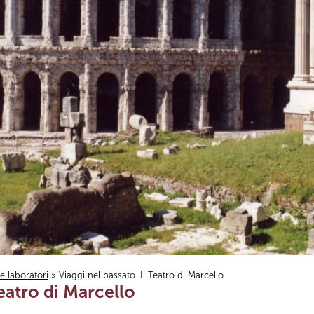
i e laboratori
» Viaggi nel passato. Il Teatro di Marcello
Teatro di Marcello