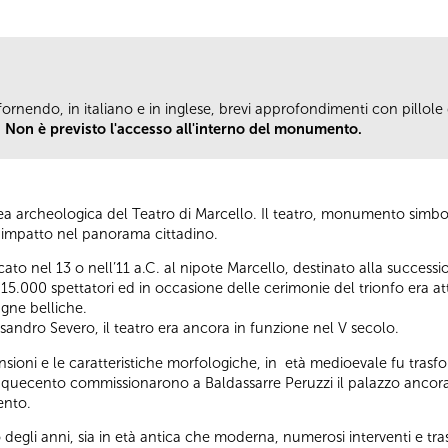
fornendo, in italiano e in inglese, brevi approfondimenti con pillole d
.
Non è previsto l'accesso all'interno del monumento.
area archeologica del Teatro di Marcello. Il teatro, monumento simb
de impatto nel panorama cittadino.
icato nel 13 o nell’11 a.C. al nipote Marcello, destinato alla succ
15.000 spettatori ed in occasione delle cerimonie del trionfo era att
agne belliche.
andro Severo, il teatro era ancora in funzione nel V secolo.
sioni e le caratteristiche morfologiche, in età medioevale fu trasfo
Cinquecento commissionarono a Baldassarre Peruzzi il palazzo ancora 
cento.
o degli anni, sia in età antica che moderna, numerosi interventi e t